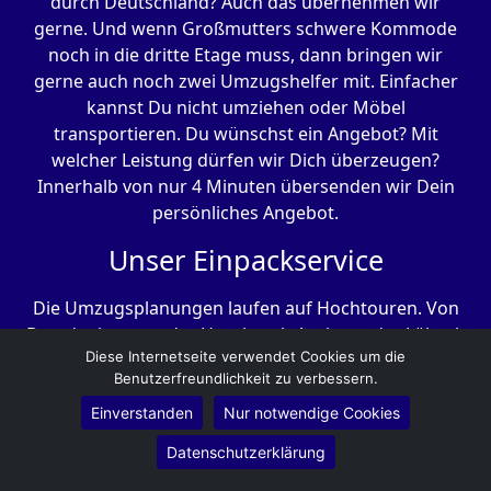
durch Deutschland? Auch das übernehmen wir
gerne. Und wenn Großmutters schwere Kommode
noch in die dritte Etage muss, dann bringen wir
gerne auch noch zwei Umzugshelfer mit. Einfacher
kannst Du nicht umziehen oder Möbel
transportieren. Du wünschst ein Angebot? Mit
welcher Leistung dürfen wir Dich überzeugen?
Innerhalb von nur 4 Minuten übersenden wir Dein
persönliches Angebot.
Unser Einpackservice
Die Umzugsplanungen laufen auf Hochtouren. Von
Brandenburg an der Havel nach Aachen oder Lübeck
Diese Internetseite verwendet Cookies um die
zu ziehen ist eine logistische Meisterleistung. Wir
Benutzerfreundlichkeit zu verbessern.
von Baumann Umzüge als Profis kennen das. Zuerst
beginnt es mit dem Einpacken aller Umzugsgüter.
Einverstanden
Nur notwendige Cookies
Die Küche, das Wohnzimmer und noch viele Räume
Datenschutzerklärung
mehr. Doch wie soll das während der täglichen