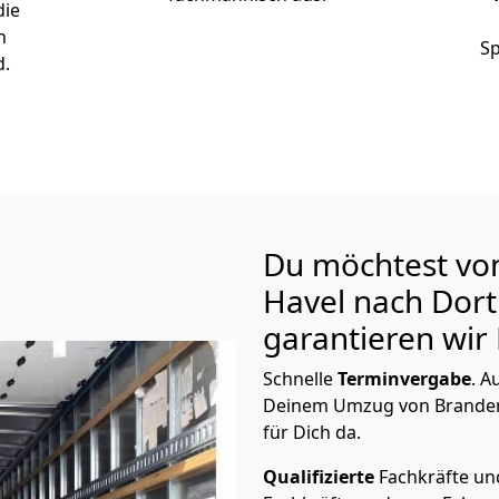
die
n
Sp
d.
Du möchtest vo
Havel nach Do
garantieren wir 
Schnelle
Terminvergabe
.
Au
Deinem Umzug von Branden
für Dich da.
Qualifizierte
Fachkräfte u