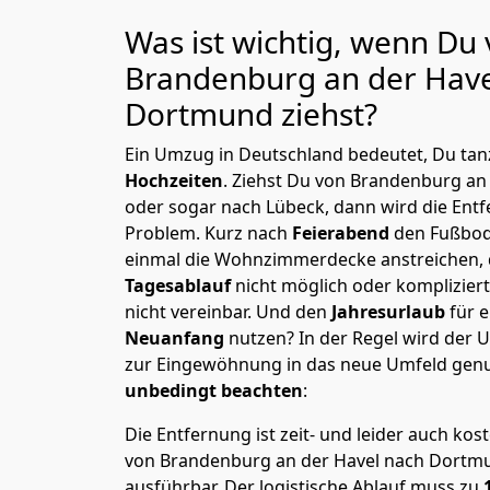
Was ist wichtig, wenn Du
Brandenburg an der Have
Dortmund
ziehst?
Ein Umzug in Deutschland bedeutet, Du tanz
Hochzeiten
. Ziehst Du von Brandenburg a
oder sogar nach Lübeck, dann wird die Ent
Problem.
Kurz nach
Feierabend
den Fußbod
einmal die Wohnzimmerdecke anstreichen, da
Tagesablauf
nicht möglich oder komplizier
nicht vereinbar. Und den
Jahresurlaub
für 
Neuanfang
nutzen? In der Regel wird der
zur Eingewöhnung in das neue Umfeld genu
unbedingt beachten
:
Die Entfernung ist zeit- und leider auch kos
von Brandenburg an der Havel nach Dortmun
ausführbar.
Der logistische Ablauf muss zu
1