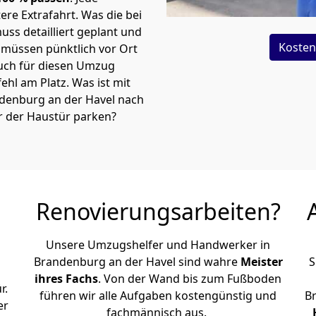
re Extrafahrt. Was die bei
ss detailliert geplant und
Kosten
müssen pünktlich vor Ort
uch für diesen Umzug
 fehl am Platz. Was ist mit
ndenburg an der Havel nach
r der Haustür parken?
Renovierungsarbeiten?
Unsere Umzugshelfer und Handwerker in
Brandenburg an der Havel sind wahre
Meister
S
ihres Fachs
. Von der Wand bis zum Fußboden
r.
führen wir alle Aufgaben kostengünstig und
B
er
fachmännisch aus.