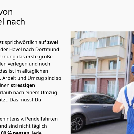
 von
l nach
t sprichwörtlich auf
zwei
n der Havel nach Dortmund
fernung das erste große
en verlegen und noch
s ist im alltäglichen
t.
Arbeit und Umzug sind so
einen
stressigen
 Urlaub nach einem Umzug
tzt. Das musst Du
tenintensiv. Pendelfahrten
d sind nicht täglich
00 % passen
. Jede