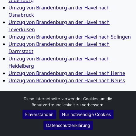
Oldenburg
Umzug von Brandenburg an der Havel nach
Osnabrück
Umzug von Brandenburg an der Havel nach
Leverkusen
Umzug von Brandenburg an der Havel nach Solingen
Umzug von Brandenburg an der Havel nach
Darmstadt
Umzug von Brandenburg an der Havel nach
Heidelberg
Umzug von Brandenburg an der Havel nach Herne
Umzug von Brandenburg an der Havel nach Neuss
Umzug von Brandenburg an der Havel nach
Diese Internetseite verwendet Cookies um die
Regensburg
Benutzerfreundlichkeit zu verbessern.
Umzug von Brandenburg an der Havel nach
Einverstanden
Nur notwendige Cookies
Paderborn
Datenschutzerklärung
Umzug von Brandenburg an der Havel nach
Ingolstadt