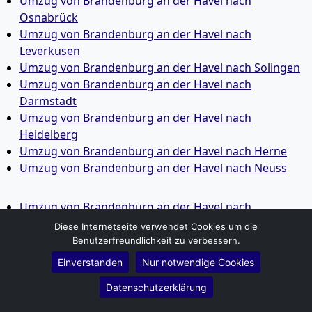
Umzug von Brandenburg an der Havel nach
Osnabrück
Umzug von Brandenburg an der Havel nach
Leverkusen
Umzug von Brandenburg an der Havel nach Solingen
Umzug von Brandenburg an der Havel nach
Darmstadt
Umzug von Brandenburg an der Havel nach
Heidelberg
Umzug von Brandenburg an der Havel nach Herne
Umzug von Brandenburg an der Havel nach Neuss
Umzug von Brandenburg an der Havel nach
Regensburg
Diese Internetseite verwendet Cookies um die
Umzug von Brandenburg an der Havel nach
Benutzerfreundlichkeit zu verbessern.
Paderborn
Einverstanden
Nur notwendige Cookies
Umzug von Brandenburg an der Havel nach
Datenschutzerklärung
Ingolstadt
Umzug von Brandenburg an der Havel nach