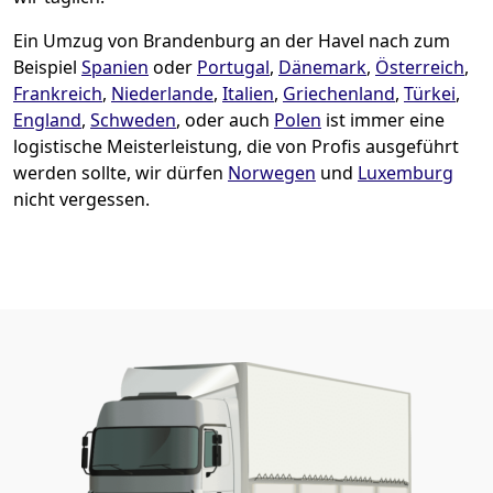
Ein Umzug von Brandenburg an der Havel nach zum
Beispiel
Spanien
oder
Portugal
,
Dänemark
,
Österreich
,
Frankreich
,
Niederlande
,
Italien
,
Griechenland
,
Türkei
,
England
,
Schweden
, oder auch
Polen
ist immer eine
logistische Meisterleistung, die von Profis ausgeführt
werden sollte, wir dürfen
Norwegen
und
Luxemburg
nicht vergessen.