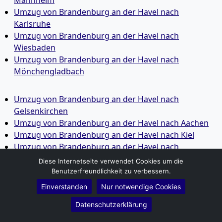
Umzug von Brandenburg an der Havel nach
Karlsruhe
Umzug von Brandenburg an der Havel nach
Wiesbaden
Umzug von Brandenburg an der Havel nach
Mönchen­gladbach
Umzug von Brandenburg an der Havel nach
Gelsenkirchen
Umzug von Brandenburg an der Havel nach Aachen
Umzug von Brandenburg an der Havel nach Kiel
Umzug von Brandenburg an der Havel nach
Chemnitz
Diese Internetseite verwendet Cookies um die
Umzug von Brandenburg an der Havel nach Halle
Benutzerfreundlichkeit zu verbessern.
Umzug von Brandenburg an der Havel nach
Einverstanden
Nur notwendige Cookies
Magdeburg
Datenschutzerklärung
Umzug von Brandenburg an der Havel nach Freiburg
im Breisgau