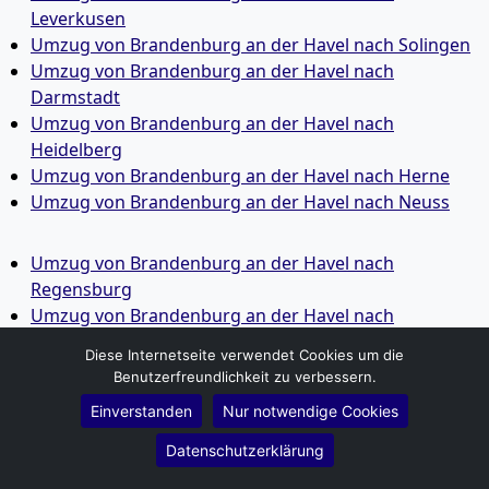
Leverkusen
Umzug von Brandenburg an der Havel nach Solingen
Umzug von Brandenburg an der Havel nach
Darmstadt
Umzug von Brandenburg an der Havel nach
Heidelberg
Umzug von Brandenburg an der Havel nach Herne
Umzug von Brandenburg an der Havel nach Neuss
Umzug von Brandenburg an der Havel nach
Regensburg
Umzug von Brandenburg an der Havel nach
Paderborn
Diese Internetseite verwendet Cookies um die
Umzug von Brandenburg an der Havel nach
Benutzerfreundlichkeit zu verbessern.
Ingolstadt
Einverstanden
Nur notwendige Cookies
Umzug von Brandenburg an der Havel nach
Offenbach am Main
Datenschutzerklärung
Umzug von Brandenburg an der Havel nach Fürth