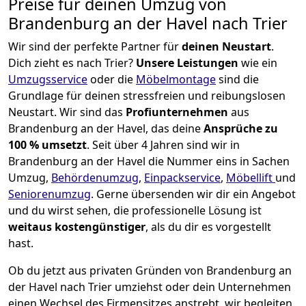
Preise für deinen Umzug von
Brandenburg an der Havel nach Trier
Wir sind der perfekte Partner für
deinen Neustart
.
Dich zieht es nach Trier?
Unsere Leistungen
wie ein
Umzugsservice
oder die
Möbelmontage
sind die
Grundlage für deinen stressfreien und reibungslosen
Neustart.
Wir sind das
Profiunternehmen
aus
Brandenburg an der Havel, das deine
Ansprüche zu
100 % umsetzt
. Seit über 4 Jahren sind wir in
Brandenburg an der Havel die Nummer eins in Sachen
Umzug,
Behördenumzug
,
Einpackservice
,
Möbellift
und
Seniorenumzug
.
Gerne übersenden wir dir ein Angebot
und du wirst sehen, die professionelle Lösung ist
weitaus kostengünstiger
, als du dir es vorgestellt
hast.
Ob du jetzt aus privaten Gründen von Brandenburg an
der Havel nach Trier umziehst oder dein Unternehmen
einen Wechsel des Firmensitzes anstrebt, wir begleiten