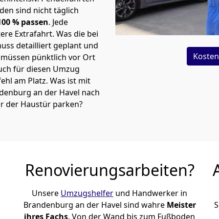
en sind nicht täglich
00 % passen
. Jede
re Extrafahrt. Was die bei
ss detailliert geplant und
Kosten
müssen pünktlich vor Ort
uch für diesen Umzug
 fehl am Platz. Was ist mit
ndenburg an der Havel nach
r der Haustür parken?
Renovierungsarbeiten?
Unsere
Umzugshelfer
und Handwerker in
Brandenburg an der Havel sind wahre
Meister
S
ihres Fachs
. Von der Wand bis zum Fußboden