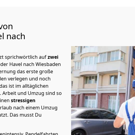
 von
l nach
t sprichwörtlich auf
zwei
 der Havel nach Wiesbaden
fernung das erste große
en verlegen und noch
s ist im alltäglichen
t.
Arbeit und Umzug sind so
einen
stressigen
 Urlaub nach einem Umzug
tzt. Das musst Du
tenintensiv. Pendelfahrten