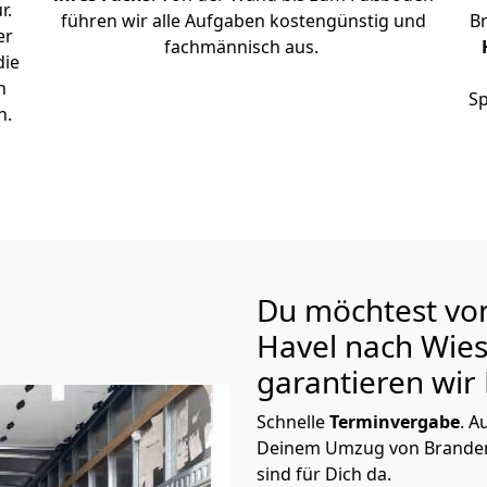
r.
führen wir alle Aufgaben kostengünstig und
B
er
fachmännisch aus.
die
n
Sp
n.
Du möchtest vo
Havel nach Wi
garantieren wir 
Schnelle
Terminvergabe
.
Au
Deinem Umzug von Branden
sind für Dich da.