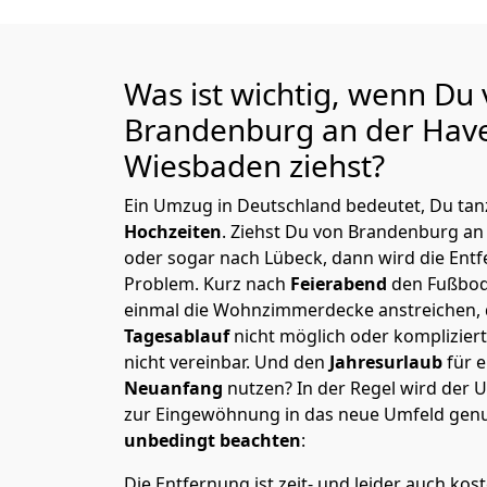
Was ist wichtig, wenn Du
Brandenburg an der Have
Wiesbaden
ziehst?
Ein Umzug in Deutschland bedeutet, Du tanz
Hochzeiten
. Ziehst Du von Brandenburg an
oder sogar nach Lübeck, dann wird die Ent
Problem.
Kurz nach
Feierabend
den Fußbod
einmal die Wohnzimmerdecke anstreichen, da
Tagesablauf
nicht möglich oder komplizier
nicht vereinbar. Und den
Jahresurlaub
für 
Neuanfang
nutzen? In der Regel wird der
zur Eingewöhnung in das neue Umfeld genu
unbedingt beachten
:
Die Entfernung ist zeit- und leider auch kos