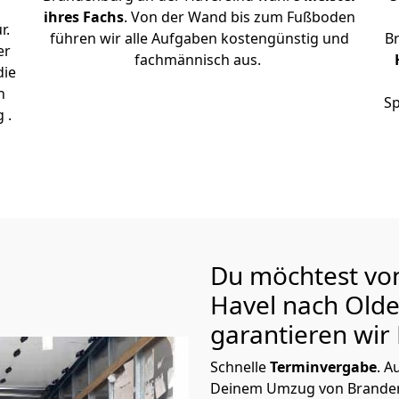
ihres Fachs
. Von der Wand bis zum Fußboden
r.
führen wir alle Aufgaben kostengünstig und
B
er
fachmännisch aus.
die
n
Sp
 .
Du möchtest vo
Havel nach Old
garantieren wir 
Schnelle
Terminvergabe
.
Au
Deinem Umzug von Branden