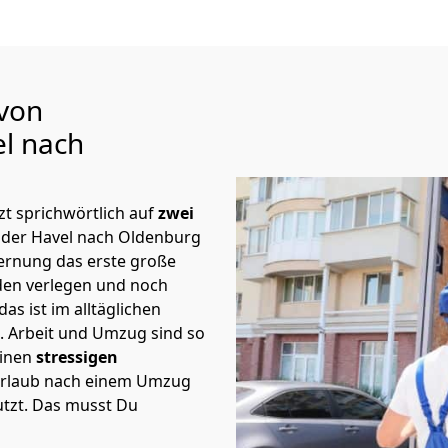
 von
l nach
t sprichwörtlich auf
zwei
 der Havel nach Oldenburg
fernung das erste große
en verlegen und noch
s ist im alltäglichen
t.
Arbeit und Umzug sind so
einen
stressigen
 Urlaub nach einem Umzug
tzt. Das musst Du