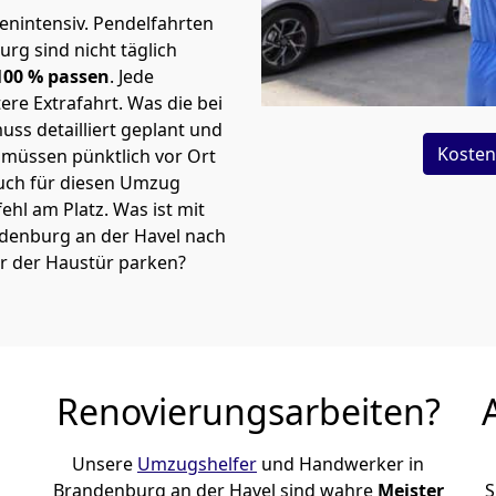
tenintensiv. Pendelfahrten
rg sind nicht täglich
00 % passen
. Jede
re Extrafahrt. Was die bei
ss detailliert geplant und
Kosten
müssen pünktlich vor Ort
uch für diesen Umzug
 fehl am Platz. Was ist mit
ndenburg an der Havel nach
r der Haustür parken?
Renovierungsarbeiten?
Unsere
Umzugshelfer
und Handwerker in
Brandenburg an der Havel sind wahre
Meister
S