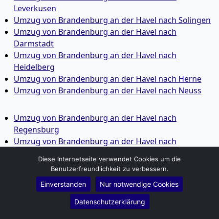
Leverkusen
Umzug von Brandenburg an der Havel nach Solingen
Umzug von Brandenburg an der Havel nach
Darmstadt
Umzug von Brandenburg an der Havel nach
Heidelberg
Umzug von Brandenburg an der Havel nach Herne
Umzug von Brandenburg an der Havel nach Neuss
Umzug von Brandenburg an der Havel nach
Regensburg
Umzug von Brandenburg an der Havel nach
Paderborn
Diese Internetseite verwendet Cookies um die
Umzug von Brandenburg an der Havel nach
Benutzerfreundlichkeit zu verbessern.
Ingolstadt
Einverstanden
Nur notwendige Cookies
Umzug von Brandenburg an der Havel nach
Offenbach am Main
Datenschutzerklärung
Umzug von Brandenburg an der Havel nach Fürth