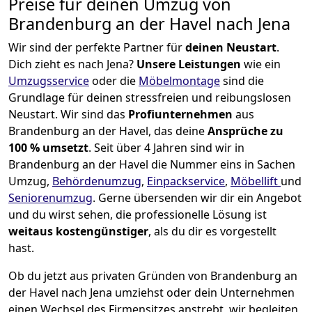
Preise für deinen Umzug von
Brandenburg an der Havel nach Jena
Wir sind der perfekte Partner für
deinen Neustart
.
Dich zieht es nach Jena?
Unsere Leistungen
wie ein
Umzugsservice
oder die
Möbelmontage
sind die
Grundlage für deinen stressfreien und reibungslosen
Neustart.
Wir sind das
Profiunternehmen
aus
Brandenburg an der Havel, das deine
Ansprüche zu
100 % umsetzt
. Seit über 4 Jahren sind wir in
Brandenburg an der Havel die Nummer eins in Sachen
Umzug,
Behördenumzug
,
Einpackservice
,
Möbellift
und
Seniorenumzug
.
Gerne übersenden wir dir ein Angebot
und du wirst sehen, die professionelle Lösung ist
weitaus kostengünstiger
, als du dir es vorgestellt
hast.
Ob du jetzt aus privaten Gründen von Brandenburg an
der Havel nach Jena umziehst oder dein Unternehmen
einen Wechsel des Firmensitzes anstrebt, wir begleiten